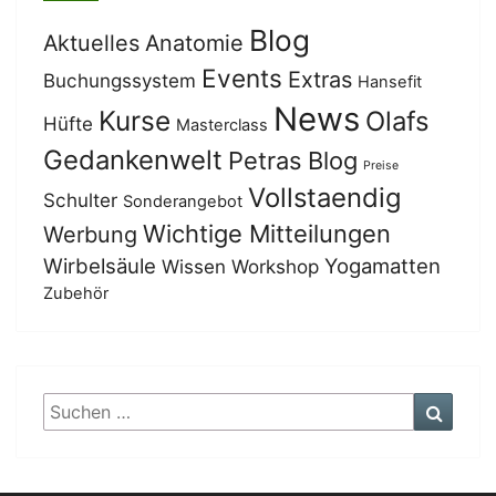
Blog
Aktuelles
Anatomie
Events
Extras
Buchungssystem
Hansefit
News
Kurse
Olafs
Hüfte
Masterclass
Gedankenwelt
Petras Blog
Preise
Vollstaendig
Schulter
Sonderangebot
Wichtige Mitteilungen
Werbung
Wirbelsäule
Yogamatten
Wissen
Workshop
Zubehör
Suchen
Suche
nach: