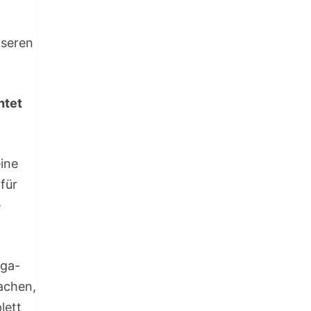
nseren
htet
ine
für
e
oga-
achen,
lett