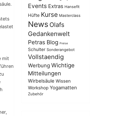
säule.
Events
Extras
Hansefit
Kurse
Hüfte
Masterclass
stets
News
Olafs
elastet
Gedankenwelt
Petras Blog
Preise
Schulter
Sonderangebot
Vollstaendig
e mit
Wichtige
Werbung
führen
Mitteilungen
zu
Wirbelsäule
Wissen
e
Yogamatten
Workshop
ch
Zubehör
her,