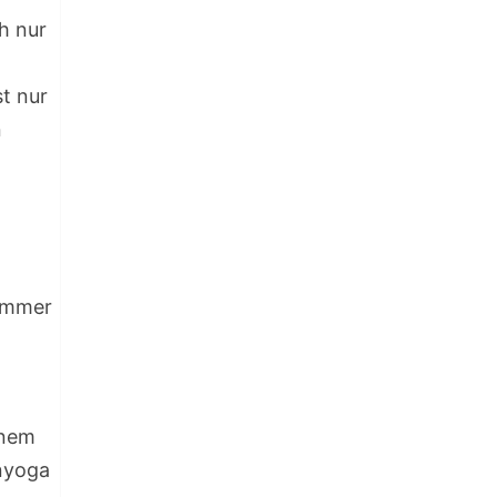
h nur
t nur
n
 immer
inem
nyoga