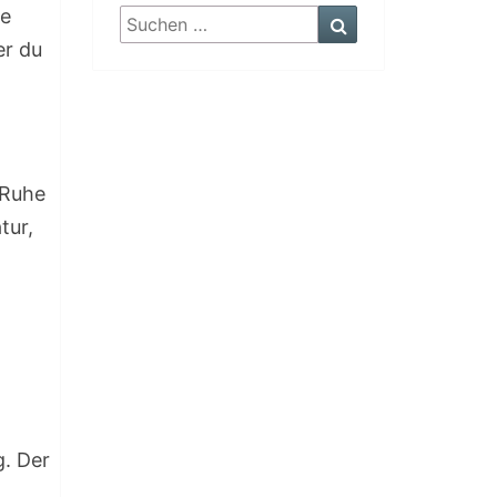
me
Suchen
Suchen
nach:
er du
 Ruhe
tur,
g. Der