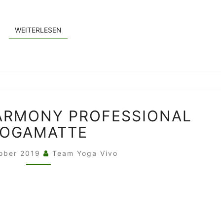
WEITERLESEN
WEITERLESEN
JADE
ARMONY PROFESSIONAL
YOGA
OGAMATTE
HARMONY
PROFESSIONAL
YOGAMATTE
tober 2019
Team Yoga Vivo