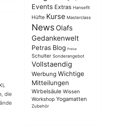
Events
Extras
Hansefit
Kurse
Hüfte
Masterclass
News
Olafs
Gedankenwelt
Petras Blog
Preise
Schulter
Sonderangebot
Vollstaendig
Wichtige
Werbung
Mitteilungen
 XL
Wirbelsäule
Wissen
, die
Yogamatten
Workshop
Hände
Zubehör