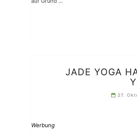
auf Grund …
JADE YOGA H
Y
27. Ok
Werbung