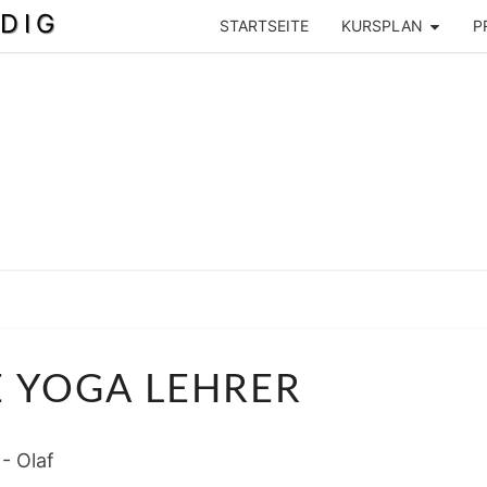
DIG
STARTSEITE
KURSPLAN
P
INSIDE
E YOGA LEHRER
YOGA
LEHRER