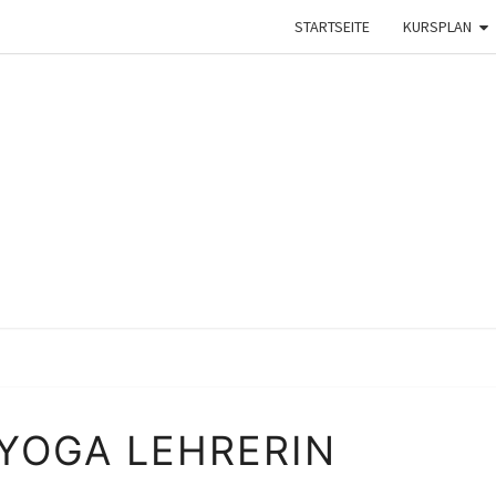
G
STARTSEITE
KURSPLAN
INSIDE
 YOGA LEHRERIN
YOGA
LEHRERIN