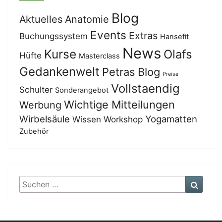
Blog
Aktuelles
Anatomie
Events
Extras
Buchungssystem
Hansefit
News
Kurse
Olafs
Hüfte
Masterclass
Gedankenwelt
Petras Blog
Preise
Vollstaendig
Schulter
Sonderangebot
Wichtige Mitteilungen
Werbung
Wirbelsäule
Yogamatten
Wissen
Workshop
Zubehör
Suchen
Suche
nach: