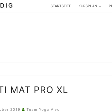
DIG
STARTSEITE
KURSPLAN
P
SHANTI
I MAT PRO XL
MAT
PRO
XL
tober 2019
Team Yoga Vivo